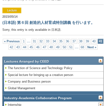
Lecture
2015/05/14
(日本語) 第６回 創造的人材育成特別講義 を行います。
Sorry, this entry is only available in 日本語.
…
« Previous
1
31
32
33
34
35
36
37
38
39
40
41
…
42
43
44
45
46
47
48
49
50
51
68
Next »
Lectures Arranged by CEED
The function of Science and Technology Policy
Special lecture for bringing up a creative person
Company and Business person
Global Management
Industry-Academia Collaborative Program
Internship