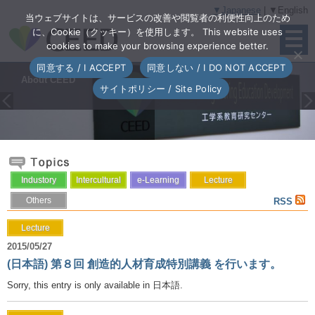
▼Japanese
| ▼English
当ウェブサイトは、サービスの改善や閲覧者の利便性向上のため
に、Cookie（クッキー）を使用します。 This website uses
cookies to make your browsing experience better.
同意する / I ACCEPT
同意しない / I DO NOT ACCEPT
About CEED
Industry-Academia
Intercultural Education
e-Learning Initiatives
サイトポリシー / Site Policy
Collaborative Program
Program
Pr
N
ev
ex
io
t
us
Industory
Intercultural
e-Learning
Lecture
Others
RSS
Lecture
2015/05/27
(日本語) 第８回 創造的人材育成特別講義 を行います。
Sorry, this entry is only available in 日本語.